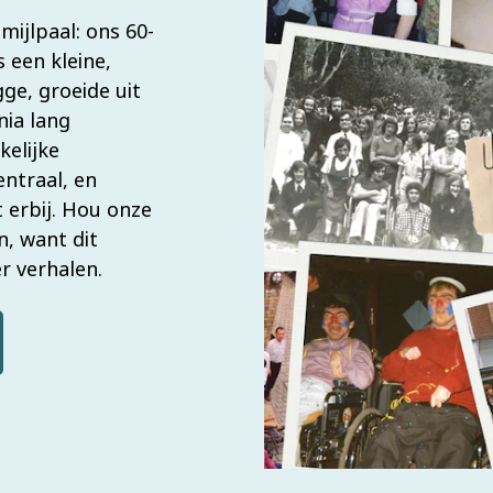
mijlpaal: ons 60-
 een kleine,
gge, groeide uit
nia lang
elijke
entraal, en
 erbij. Hou onze
n, want dit
r verhalen.