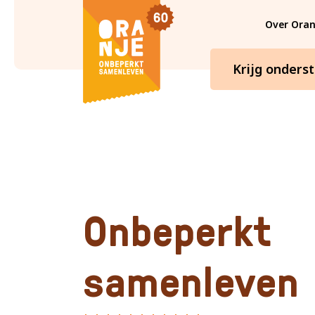
Ga verder naar de hoofdinhoud.
Over Oran
Krijg onders
Begin van de inhoud.
Oranje
Onbeperkt
samenleven