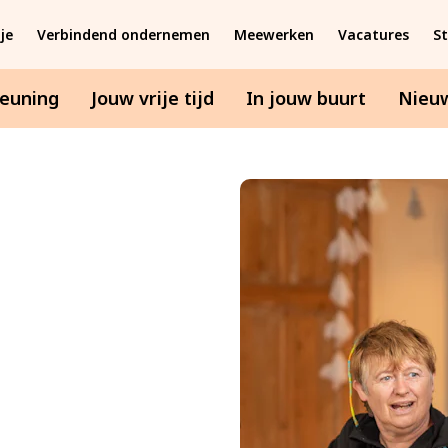
je
Verbindend ondernemen
Meewerken
Vacatures
S
teuning
Jouw vrije tijd
In jouw buurt
Nieu