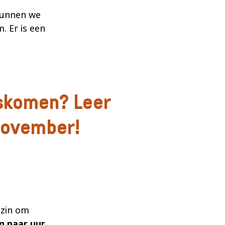
kunnen we
. Er is een
iskomen? Leer
november!
 zin om
 paar uur