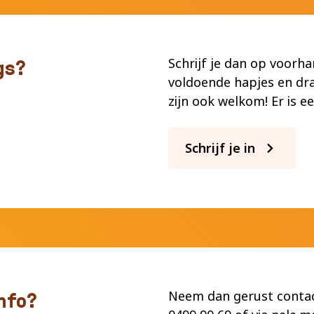
gs?
Schrijf je dan op voorh
voldoende hapjes en dra
zijn ook welkom! Er is e
Schrijf je in
nfo?
Neem dan gerust contac