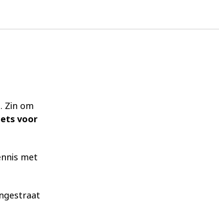
. Zin om
iets voor
ennis met
ngestraat