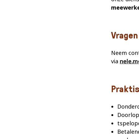
meewerk
Vragen
Neem cont
via
nele.m
Prakti
Donderd
Doorlop
tspelop
Betalend