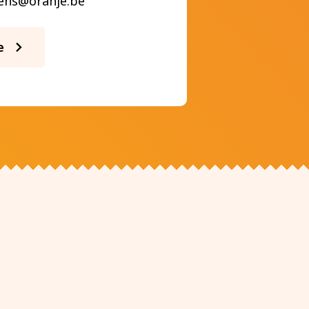
mens@oranje.be
e