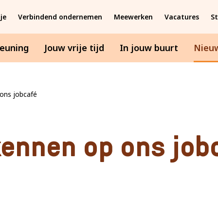
je
Verbindend ondernemen
Meewerken
Vacatures
S
teuning
Jouw vrije tijd
In jouw buurt
Nieu
ons jobcafé
kennen op ons job