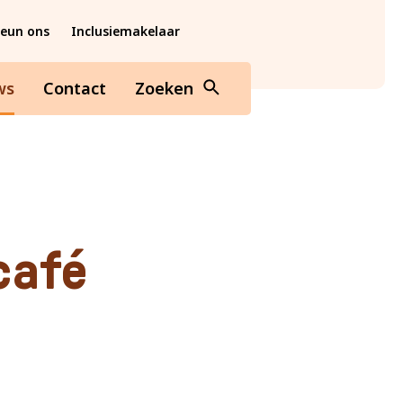
teun ons
Inclusiemakelaar
ws
Contact
Zoeken
café