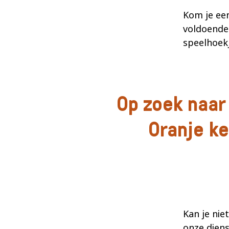
Kom je een
voldoende 
speelhoekj
Op zoek naar
Oranje k
Kan je nie
onze dien