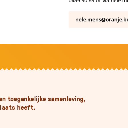
0499 90 69 of via nele.
nele.mens@oranje.b
n toegankelijke samenleving,
laats heeft.