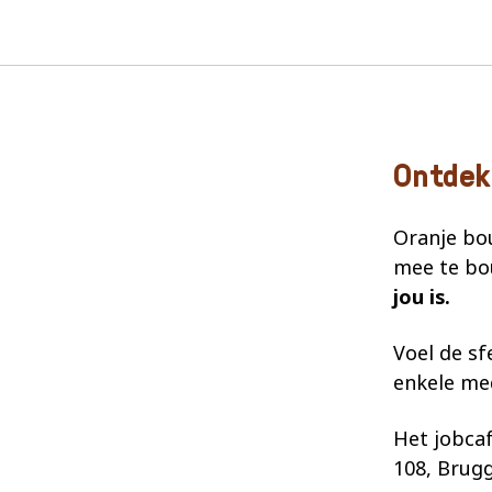
Ontdek
Oranje bo
mee te b
jou is.
Voel de s
enkele med
Het jobca
108, Brug