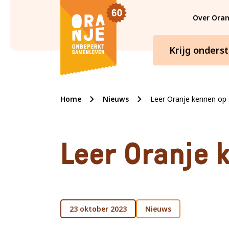
Ga verder naar de hoofdinhoud.
Over Oran
Krijg onders
Oranje
Home
Nieuws
Leer Oranje kennen op 
Begin van de inhoud.
Leer Oranje 
23 oktober 2023
Nieuws