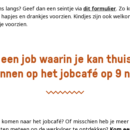
s langs? Geef dan een seintje via
dit formulier
. Zo 
hapjes en drankjes voorzien. Kindjes zijn ook welkom
e voorzien.
 een job waarin je kan thu
ennen op het jobcafé op 9 
t komen naar het jobcafé? Of misschien heb je meer
sten meteen op de werkvloer te ontdekken?
Kom een